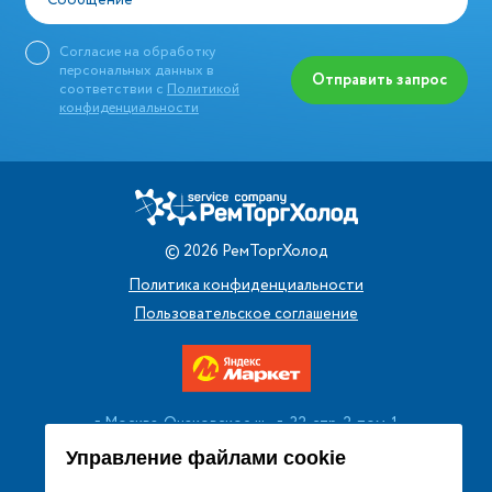
Сообщение
Согласие на обработку
персональных данных в
Отправить запрос
соответствии с
Политикой
конфиденциальности
©
2026
РемТоргХолод
Политика конфиденциальности
Пользовательское соглашение
г. Москва, Очаковское ш., д. 32, стр. 2, пом. 1
+7 (495) 256 08 13
Управление файлами cookie