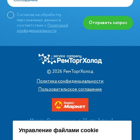
Сообщение
Согласие на обработку
персональных данных в
Отправить запрос
соответствии с
Политикой
конфиденциальности
©
2026
РемТоргХолод
Политика конфиденциальности
Пользовательское соглашение
г. Москва, Очаковское ш., д. 32, стр. 2, пом. 1
+7 (495) 256 08 13
Управление файлами cookie