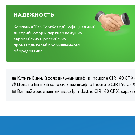
НАДЕЖНОСТЬ
Компания "РемТоргХолод" - официальный
дистрибьютор и партнер ведущих
европейских и российских
производителей промышленного
оборудования
🏪 Купить Винный холодильный шкаф Ip Industrie CIR 140 CF X
💰 Цена на Винный холодильный шкаф Ip Industrie CIR 140 CF 
📖 Винный холодильный шкаф Ip Industrie CIR 140 CF X: хара