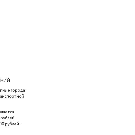
АНИЙ
упные города
транспортной
вляется
 рублей
00 рублей.