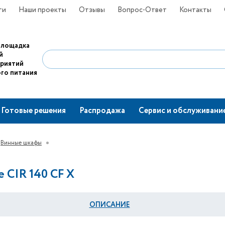
ти
Наши проекты
Отзывы
Вопрос-Ответ
Контакты
площадка
й
приятий
го питания
Готовые решения
Распродажа
Сервис и обслуживани
Винные шкафы
 CIR 140 CF X
ОПИСАНИЕ