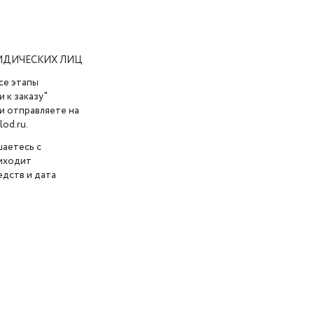
ИДИЧЕСКИХ ЛИЦ
се этапы
 к заказу"
и отправляете на
od.ru.
шаетесь с
риходит
дств и дата