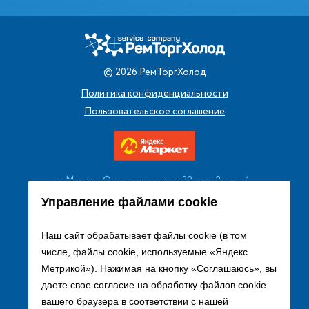
©
2026
РемТоргХолод
Политика конфиденциальности
Пользовательское соглашение
г. Москва, Очаковское ш., д. 32, стр. 2, пом. 1
+7 (495) 256 08 13
Управление файлами cookie
Заказать звонок
Наш сайт обрабатывает файлы cookie (в том
числе, файлы cookie, используемые «Яндекс
sales@remtorgholod.ru
Метрикой»). Нажимая на кнопку «Соглашаюсь», вы
даете свое согласие на обработку файлов cookie
вашего браузера в соответствии с нашей