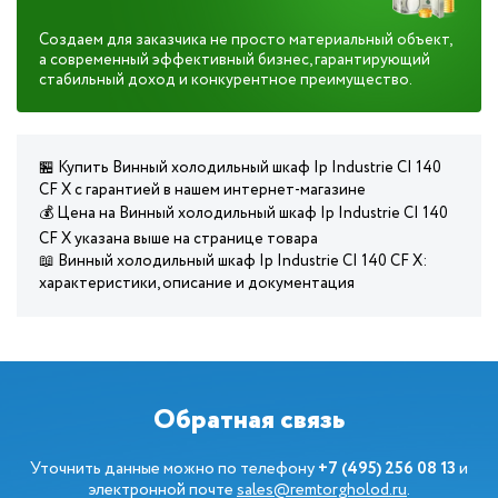
Создаем для заказчика не просто материальный объект,
а современный эффективный бизнес, гарантирующий
стабильный доход и конкурентное преимущество.
🏪 Купить Винный холодильный шкаф Ip Industrie CI 140
CF X с гарантией в нашем интернет-магазине
💰 Цена на Винный холодильный шкаф Ip Industrie CI 140
CF X указана выше на странице товара
📖 Винный холодильный шкаф Ip Industrie CI 140 CF X:
характеристики, описание и документация
Обратная связь
Уточнить данные можно по телефону
+7 (495) 256 08 13
и
электронной почте
sales@remtorgholod.ru
.