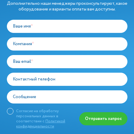
Дополнительно наши менеджеры проконсультируют, какое
оборудование и варианты оплаты вам доступны.
Ваше имя
*
Компания
*
Ваш email
*
Контактный телефон
Сообщение
Согласие на обработку
персональных данных в
Отправить запрос
соответствии с
Политикой
конфиденциальности