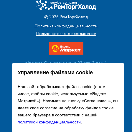
©
2026
РемТоргХолод
Политика конфиденциальности
Пользовательское соглашение
г. Москва, Очаковское ш., д. 32, стр. 2, пом. 1
+7 (495) 256 08 13
Управление файлами cookie
Заказать звонок
Наш сайт обрабатывает файлы cookie (в том
числе, файлы cookie, используемые «Яндекс
sales@remtorgholod.ru
Метрикой»). Нажимая на кнопку «Соглашаюсь», вы
даете свое согласие на обработку файлов cookie
вашего браузера в соответствии с нашей
Разработка и продвижение сайта
политикой конфиденциальности
.