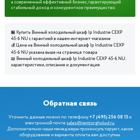
а современный эффективный бизнес, гарантирующий
стабильный доход и конкурентное преимущество.
🏪 Купить Винный холодильный шкаф Ip Industrie CEXP
45-6 NU с гарантией в нашем интернет-магазине
💰 Цена на Винный холодильный шкаф Ip Industrie CEXP
45-6 NU указана выше на странице товара
📖 Винный холодильный шкаф Ip Industrie CEXP 45-6 NU:
характеристики, описание и документация
Обратная связь
Уточнить данные можно по телефону
+7 (495) 256 08 13
и
электронной почте
sales@remtorgholod.ru
.
Дополнительно наши менеджеры проконсультируют, какое
оборудование и варианты оплаты вам доступны.