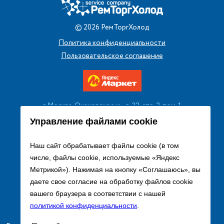
©
2026
РемТоргХолод
Политика конфиденциальности
Пользовательское соглашение
г. Москва, Очаковское ш., д. 32, стр. 2, пом. 1
+7 (495) 256 08 13
Управление файлами cookie
Заказать звонок
Наш сайт обрабатывает файлы cookie (в том
числе, файлы cookie, используемые «Яндекс
sales@remtorgholod.ru
Метрикой»). Нажимая на кнопку «Соглашаюсь», вы
даете свое согласие на обработку файлов cookie
вашего браузера в соответствии с нашей
Разработка и продвижение сайта
политикой конфиденциальности
.