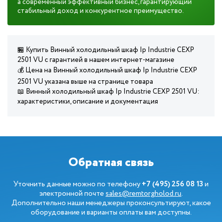
а современный эффективный бизнес, гарантирующий
стабильный доход и конкурентное преимущество.
🏪 Купить Винный холодильный шкаф Ip Industrie CEXP
2501 VU с гарантией в нашем интернет-магазине
💰 Цена на Винный холодильный шкаф Ip Industrie CEXP
2501 VU указана выше на странице товара
📖 Винный холодильный шкаф Ip Industrie CEXP 2501 VU:
характеристики, описание и документация
Обратная связь
Уточнить данные можно по телефону
+7 (495) 256 08 13
и
электронной почте
sales@remtorgholod.ru
.
Дополнительно наши менеджеры проконсультируют, какое
оборудование и варианты оплаты вам доступны.