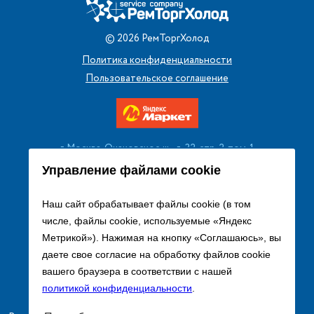
©
2026
РемТоргХолод
Политика конфиденциальности
Пользовательское соглашение
г. Москва, Очаковское ш., д. 32, стр. 2, пом. 1
+7 (495) 256 08 13
Управление файлами cookie
Заказать звонок
Наш сайт обрабатывает файлы cookie (в том
числе, файлы cookie, используемые «Яндекс
sales@remtorgholod.ru
Метрикой»). Нажимая на кнопку «Соглашаюсь», вы
даете свое согласие на обработку файлов cookie
вашего браузера в соответствии с нашей
Разработка и продвижение сайта
политикой конфиденциальности
.