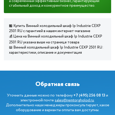
а современный эффективный бизнес, гарантирующий
стабильный доход и конкурентное преимущество.
🏪 Купить Винный холодильный шкаф Ip Industrie CEXP
2501 RU с гарантией в нашем интернет-магазине
💰 Цена на Винный холодильный шкаф Ip Industrie CEXP
2501 RU указана выше на странице товара
📖 Винный холодильный шкаф Ip Industrie CEXP 2501 RU:
характеристики, описание и документация
Обратная связь
Уточнить данные можно по телефону
+7 (495) 256 08 13
и
электронной почте
sales@remtorgholod.ru
.
Дополнительно наши менеджеры проконсультируют, какое
оборудование и варианты оплаты вам доступны.