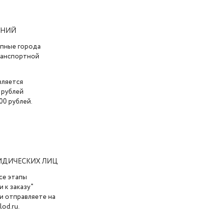
АНИЙ
упные города
транспортной
вляется
 рублей
00 рублей.
ИДИЧЕСКИХ ЛИЦ
се этапы
 к заказу"
и отправляете на
od.ru.