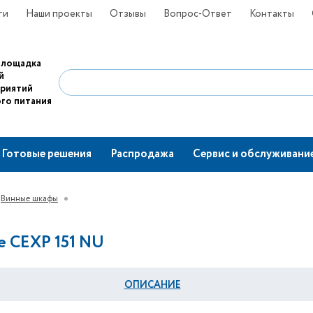
ти
Наши проекты
Отзывы
Вопрос-Ответ
Контакты
площадка
й
приятий
го питания
Готовые решения
Распродажа
Сервис и обслуживани
Винные шкафы
e CEXP 151 NU
ОПИСАНИЕ