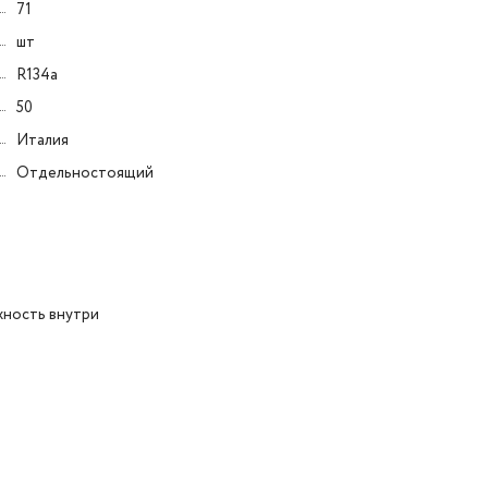
71
шт
R134a
50
Италия
Отдельностоящий
жность внутри