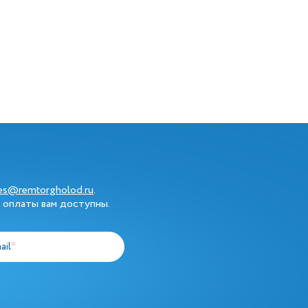
les@remtorgholod.ru
.
 оплаты вам доступны.
ail
*