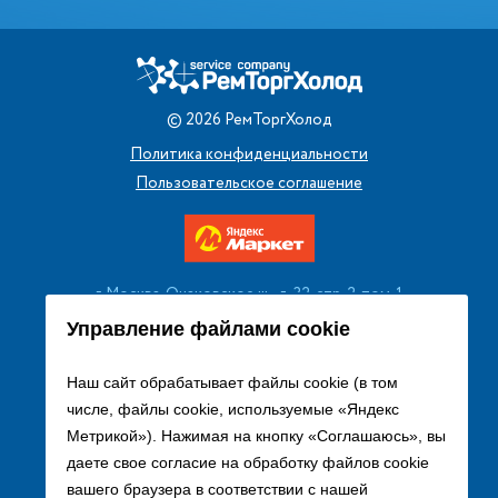
©
2026
РемТоргХолод
Политика конфиденциальности
Пользовательское соглашение
г. Москва, Очаковское ш., д. 32, стр. 2, пом. 1
+7 (495) 256 08 13
Управление файлами cookie
Заказать звонок
Наш сайт обрабатывает файлы cookie (в том
числе, файлы cookie, используемые «Яндекс
sales@remtorgholod.ru
Метрикой»). Нажимая на кнопку «Соглашаюсь», вы
даете свое согласие на обработку файлов cookie
вашего браузера в соответствии с нашей