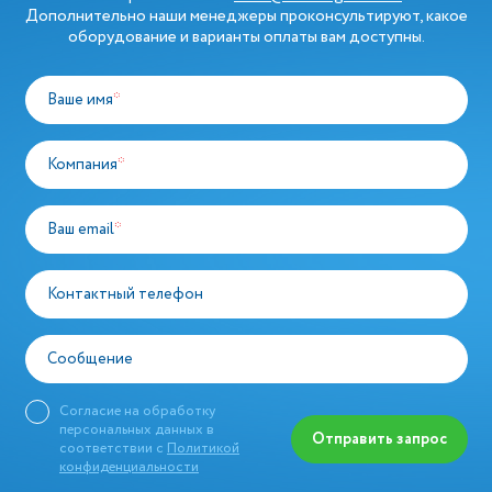
Дополнительно наши менеджеры проконсультируют, какое
оборудование и варианты оплаты вам доступны.
Ваше имя
*
Компания
*
Ваш email
*
Контактный телефон
Сообщение
Согласие на обработку
персональных данных в
Отправить запрос
соответствии с
Политикой
конфиденциальности