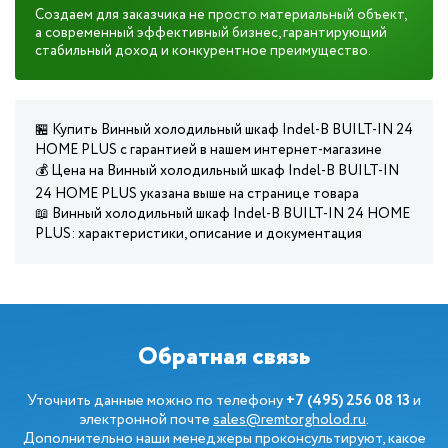
Создаем для заказчика не просто материальный объект,
а современный эффективный бизнес, гарантирующий
стабильный доход и конкурентное преимущество.
🏪 Купить Винный холодильный шкаф Indel-B BUILT-IN 24
HOME PLUS с гарантией в нашем интернет-магазине
💰 Цена на Винный холодильный шкаф Indel-B BUILT-IN
24 HOME PLUS указана выше на странице товара
📖 Винный холодильный шкаф Indel-B BUILT-IN 24 HOME
PLUS: характеристики, описание и документация
Обратная связь
Уточнить данные можно по телефону
+7 (495) 256 08 13
и
электронной почте
sales@remtorgholod.ru
.
Дополнительно наши менеджеры проконсультируют, какое