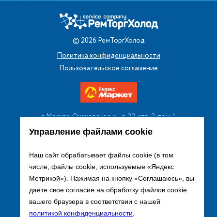
©
2026
РемТоргХолод
Политика конфиденциальности
Пользовательское соглашение
г. Москва, Очаковское ш., д. 32, стр. 2, пом. 1
+7 (495) 256 08 13
Управление файлами cookie
Заказать звонок
Наш сайт обрабатывает файлы cookie (в том
числе, файлы cookie, используемые «Яндекс
sales@remtorgholod.ru
Метрикой»). Нажимая на кнопку «Соглашаюсь», вы
даете свое согласие на обработку файлов cookie
вашего браузера в соответствии с нашей
Разработка и продвижение сайта
политикой конфиденциальности
.