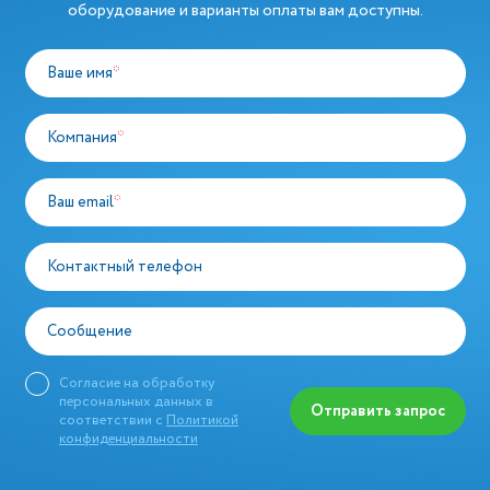
оборудование и варианты оплаты вам доступны.
Ваше имя
*
Компания
*
Ваш email
*
Контактный телефон
Сообщение
Согласие на обработку
персональных данных в
Отправить запрос
соответствии с
Политикой
конфиденциальности