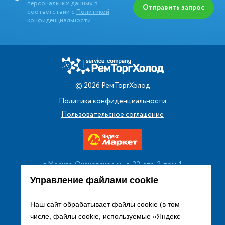
персональных данных в
Отправить запрос
соответствии с
Политикой
конфиденциальности
©
2026
РемТоргХолод
Политика конфиденциальности
Пользовательское соглашение
г. Москва, Очаковское ш., д. 32, стр. 2, пом. 1
+7 (495) 256 08 13
Управление файлами cookie
Заказать звонок
Наш сайт обрабатывает файлы cookie (в том
числе, файлы cookie, используемые «Яндекс
sales@remtorgholod.ru