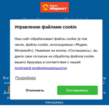
г. Москва, Очаковское ш., д. 32, стр. 2, пом. 1
+7 (495) 256 08 13
Управление файлами cookie
Заказать звонок
Наш сайт обрабатывает файлы cookie (в том
числе, файлы cookie, используемые «Яндекс
sales@remtorgholod.ru
Метрикой»). Нажимая на кнопку «Соглашаюсь», вы
даете свое согласие на обработку файлов cookie
вашего браузера в соответствии с нашей
Разработка и продвижение сайта
политикой конфиденциальности
.
Вся информация на сайте о товарах носит справочный характер
Подробнее
и не является публичной офертой в соответствии с пунктом 2
ыгодный
Любое
статьи 437 ГК РФ.
Оставь заявку
Отклонить
Соглашаюсь
изинг
оборудование
Для получения подробной информации о наличии и стоимости
указанных товаров и (или) услуг, пожалуйста, обращайтесь к
менеджеру.