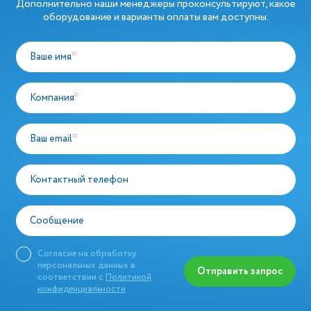
Дополнительно наши менеджеры проконсультируют, какое
оборудование и варианты оплаты вам доступны.
Ваше имя
*
Компания
*
Ваш email
*
Контактный телефон
Сообщение
Согласие на обработку
персональных данных в
Отправить запрос
соответствии с
Политикой
конфиденциальности