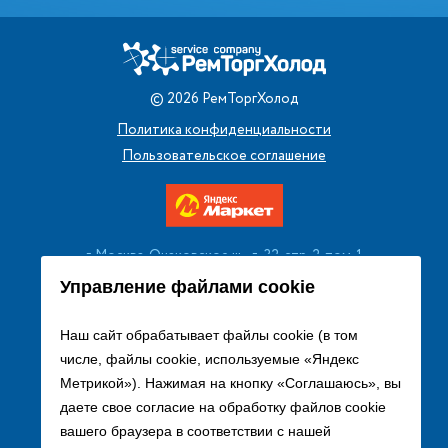
©
2026
РемТоргХолод
Политика конфиденциальности
Пользовательское соглашение
г. Москва, Очаковское ш., д. 32, стр. 2, пом. 1
+7 (495) 256 08 13
Управление файлами cookie
Заказать звонок
Наш сайт обрабатывает файлы cookie (в том
числе, файлы cookie, используемые «Яндекс
sales@remtorgholod.ru
Метрикой»). Нажимая на кнопку «Соглашаюсь», вы
даете свое согласие на обработку файлов cookie
вашего браузера в соответствии с нашей
Разработка и продвижение сайта