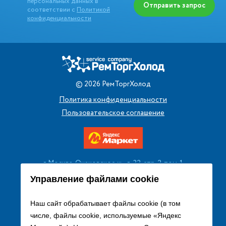
персональных данных в
Отправить запрос
соответствии с
Политикой
конфиденциальности
©
2026
РемТоргХолод
Политика конфиденциальности
Пользовательское соглашение
г. Москва, Очаковское ш., д. 32, стр. 2, пом. 1
+7 (495) 256 08 13
Управление файлами cookie
Заказать звонок
Наш сайт обрабатывает файлы cookie (в том
числе, файлы cookie, используемые «Яндекс
sales@remtorgholod.ru