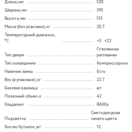
Длина, мм
520
Ширина, мм
395
Высота, мм
515
Масса (без упаковки), кг
20.7
Температурный диапазон,
°C
+3...+22
Стеклянная
Тип двери
распашная
Тип охлаждения
Компрессорное
Наличие замка
Есть
Вес (в упаковке), кг
22.7
Базовая единица
шт
Полезный объем, л
42
Хладагент
R600a
Светодиодная
Подсветка
синего цвета
Кол-во бутылок, шт
12