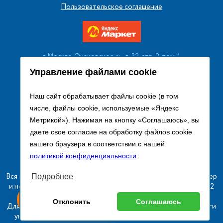
Пользовательское соглашение
г. Москва, Очаковское ш., д. 32, стр. 2, пом. 1
+7 (495) 256 08 13
Управление файлами cookie
Заказать звонок
Наш сайт обрабатывает файлы cookie (в том
числе, файлы cookie, используемые «Яндекс
sales@remtorgholod.ru
Метрикой»). Нажимая на кнопку «Соглашаюсь», вы
даете свое согласие на обработку файлов cookie
вашего браузера в соответствии с нашей
Разработка и продвижение сайта
политикой конфиденциальности
.
Вся информация на сайте о товарах носит справочный характер
Подробнее
и не является публичной офертой в соответствии с пунктом 2
статьи 437 ГК РФ.
ыгодный
Любое
Оставь заявку
Отклонить
Соглашаюсь
изинг
оборудование
Для получения подробной информации о наличии и стоимости
указанных товаров и (или) услуг, пожалуйста, обращайтесь к