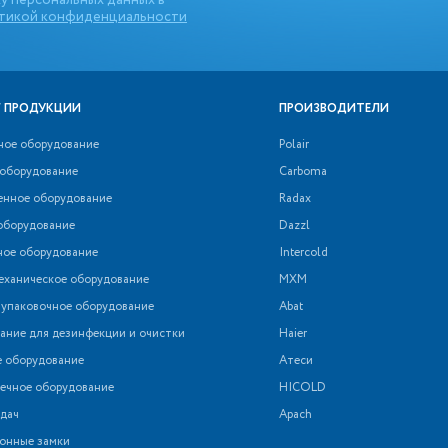
у персональных данных в
тикой конфиденциальности
 ПРОДУКЦИИ
ПРОИЗВОДИТЕЛИ
ное оборудование
Polair
 оборудование
Carboma
нное оборудование
Radax
оборудование
Dazzl
ное оборудование
Intercold
еханическое оборудование
МХМ
 упаковочное оборудование
Abat
ние для дезинфекции и очистки
Haier
е оборудование
Атеси
ечное оборудование
HICOLD
дач
Apach
онные замки