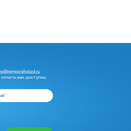
les@remtorgholod.ru
.
 оплаты вам доступны.
ail
*