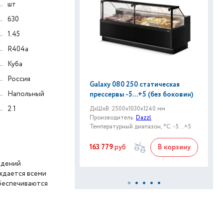
шт
630
1.45
R404a
Куба
Россия
Galaxy 080 250 статическая
Напольный
прессервы -5...+5 (без боковин)
2.1
ДxШxВ: 2500x1030x1240 мм
Производитель:
Dazzl
Температурный диапазон, °C: -5...+5
163 779
руб
В корзину
едений
ждается всеми
обеспечиваются