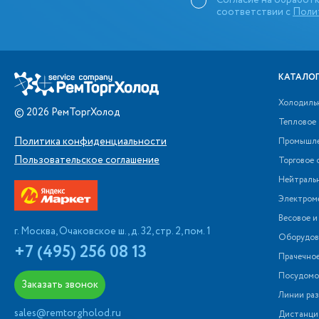
Согласие на обработк
соответствии с
Поли
КАТАЛОГ
Холодиль
©
2026
РемТоргХолод
Тепловое
Политика конфиденциальности
Промышле
Пользовательское соглашение
Торговое 
Нейтраль
Электром
Весовое и
г. Москва, Очаковское ш., д. 32, стр. 2, пом. 1
Оборудова
+7 (495) 256 08 13
Прачечно
Посудомо
Заказать звонок
Линии раз
sales@remtorgholod.ru
Дистанци