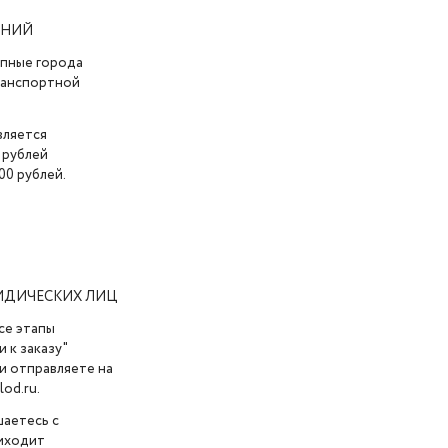
АНИЙ
упные города
транспортной
вляется
 рублей
00 рублей.
ИДИЧЕСКИХ ЛИЦ
се этапы
 к заказу"
и отправляете на
od.ru.
шаетесь с
риходит