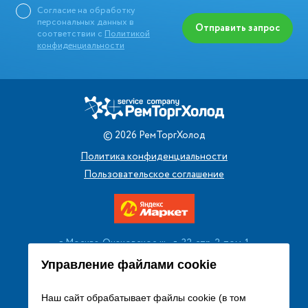
Согласие на обработку
персональных данных в
Отправить запрос
соответствии с
Политикой
конфиденциальности
©
2026
РемТоргХолод
Политика конфиденциальности
Пользовательское соглашение
г. Москва, Очаковское ш., д. 32, стр. 2, пом. 1
+7 (495) 256 08 13
Управление файлами cookie
Заказать звонок
Наш сайт обрабатывает файлы cookie (в том