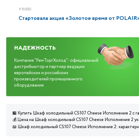
11.10.2022
Стартовала акция «Золотое время от POLAIR
НАДЕЖНОСТЬ
Компания "РемТоргХолод" - официальный
дистрибьютор и партнер ведущих
европейских и российских
производителей промышленного
оборудования
🏪 Купить Шкаф холодильный CS107 Cheese Исполнение 2 с г
💰 Цена на Шкаф холодильный CS107 Cheese Исполнение 2 ук
📖 Шкаф холодильный CS107 Cheese Исполнение 2: характери