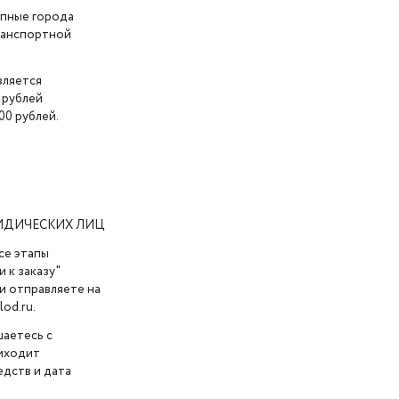
упные города
транспортной
вляется
 рублей
00 рублей.
ИДИЧЕСКИХ ЛИЦ
се этапы
 к заказу"
и отправляете на
od.ru.
шаетесь с
риходит
дств и дата