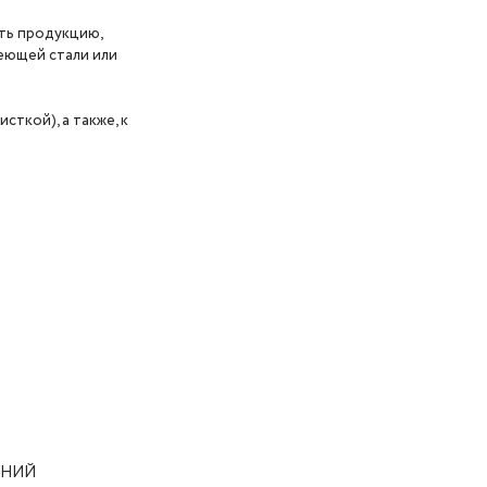
ть продукцию,
еющей стали или
ткой), а также, к
АНИЙ