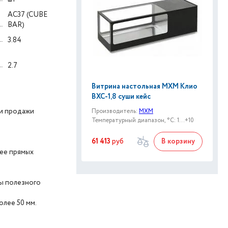
АC37 (CUBE
BAR)
3.84
2.7
Витрина настольная МХМ Клио
ВХС-1,8 суши кейс
 и продажи
Производитель:
МХМ
Температурный диапазон, °C: 1...+10
61 413
руб
В корзину
нее прямых
ры полезного
лее 50 мм.