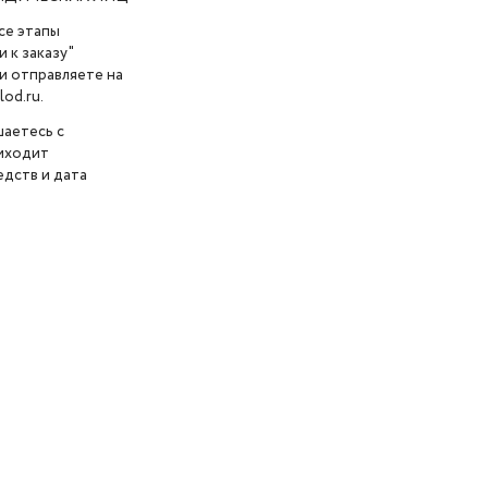
се этапы
 к заказу"
и отправляете на
od.ru.
шаетесь с
риходит
дств и дата