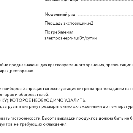
Модельный ряд
Площадь экспозиции, м2
Потребляемая
электроэнергия, кВт/сутки
айне предназначены для кратковременного хранения, презентации
барах, ресторанах.
х приборов. Запрещается эксплуатация витрины при попадании на 
яторов и обогревателей.
КУ), КОТОРОЕ НЕОБХОДИМО УДАЛИТЬ.
ы, загрузить витрину предварительно охлажденными до температу
ать гастроемкости. Высота выкладки продуктов должна быть не бо
уктов, не требующих охлаждения.