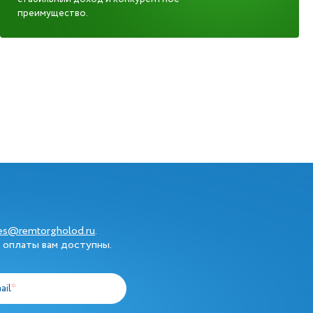
преимущество.
les@remtorgholod.ru
.
 оплаты вам доступны.
ail
*