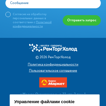
Сообщение
Согласие на обработку
персональных данных в
Отправить запрос
соответствии с
Политикой
конфиденциальности
©
2026
РемТоргХолод
Политика конфиденциальности
Пользовательское соглашение
г. Москва, Очаковское ш., д. 32, стр. 2, пом. 1
+7 (495) 256 08 13
Управление файлами cookie