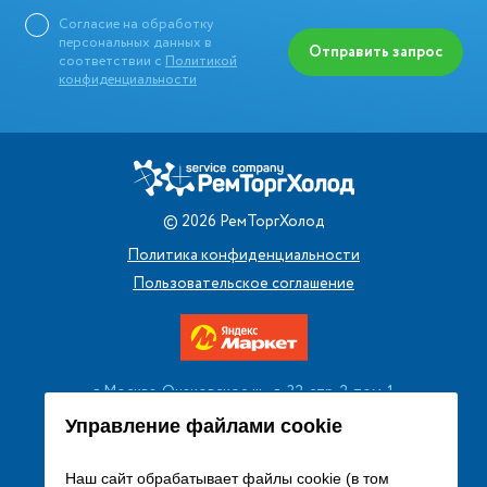
Согласие на обработку
персональных данных в
Отправить запрос
соответствии с
Политикой
конфиденциальности
©
2026
РемТоргХолод
Политика конфиденциальности
Пользовательское соглашение
г. Москва, Очаковское ш., д. 32, стр. 2, пом. 1
+7 (495) 256 08 13
Управление файлами cookie
Заказать звонок
Наш сайт обрабатывает файлы cookie (в том