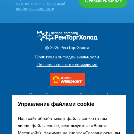
Отправить запрос
соответствии с
Политикой
конфиденциальности
©
2026
РемТоргХолод
Политика конфиденциальности
Пользовательское соглашение
г. Москва, Очаковское ш., д. 32, стр. 2, пом. 1
+7 (495) 256 08 13
Управление файлами cookie
Заказать звонок
Наш сайт обрабатывает файлы cookie (в том
числе, файлы cookie, используемые «Яндекс
sales@remtorgholod.ru
Метрикой»). Нажимая на кнопку «Соглашаюсь», вы