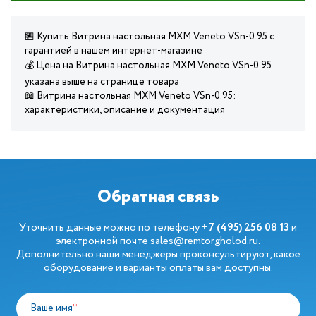
🏪 Купить Витрина настольная МХМ Veneto VSn-0.95 с
гарантией в нашем интернет-магазине
💰 Цена на Витрина настольная МХМ Veneto VSn-0.95
указана выше на странице товара
📖 Витрина настольная МХМ Veneto VSn-0.95:
характеристики, описание и документация
Обратная связь
Уточнить данные можно по телефону
+7 (495) 256 08 13
и
электронной почте
sales@remtorgholod.ru
.
Дополнительно наши менеджеры проконсультируют, какое
оборудование и варианты оплаты вам доступны.
Ваше имя
*