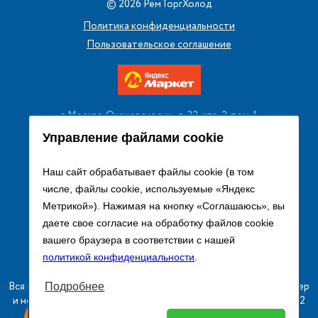
©
2026
РемТоргХолод
Политика конфиденциальности
Пользовательское соглашение
г. Москва, Очаковское ш., д. 32, стр. 2, пом. 1
+7 (495) 256 08 13
Управление файлами cookie
Заказать звонок
Наш сайт обрабатывает файлы cookie (в том
числе, файлы cookie, используемые «Яндекс
sales@remtorgholod.ru
Метрикой»). Нажимая на кнопку «Соглашаюсь», вы
даете свое согласие на обработку файлов cookie
вашего браузера в соответствии с нашей
Разработка и продвижение сайта
политикой конфиденциальности
.
Вся информация на сайте о товарах носит справочный характер
Подробнее
и не является публичной офертой в соответствии с пунктом 2
ыгодный
Любое
статьи 437 ГК РФ.