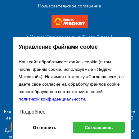
Пользовательское соглашение
г. Москва, Очаковское ш., д. 32, стр. 2, пом. 1
+7 (495) 256 08 13
Управление файлами cookie
Заказать звонок
Наш сайт обрабатывает файлы cookie (в том
числе, файлы cookie, используемые «Яндекс
sales@remtorgholod.ru
Метрикой»). Нажимая на кнопку «Соглашаюсь», вы
даете свое согласие на обработку файлов cookie
вашего браузера в соответствии с нашей
Разработка и продвижение сайта
политикой конфиденциальности
.
Вся информация на сайте о товарах носит справочный характер
Подробнее
и не является публичной офертой в соответствии с пунктом 2
ыгодный
Любое
статьи 437 ГК РФ.
Оставь заявку
Отклонить
Соглашаюсь
изинг
оборудование
Для получения подробной информации о наличии и стоимости
указанных товаров и (или) услуг, пожалуйста, обращайтесь к