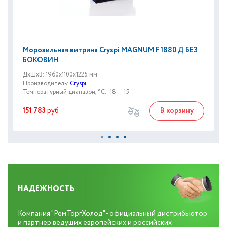
Морозильная витрина Cryspi MAGNUM F 1880 Д БЕЗ
БОКОВИН
ДxШxВ: 1960x1100x1225 мм
Производитель:
Cryspi
Температурный диапазон, °C: -18...-15
151 783
руб
В корзину
НАДЕЖНОСТЬ
Компания "РемТоргХолод" - официальный дистрибьютор
и партнер ведущих европейских и российских