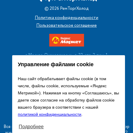
©
2026
РемТоргХолод
Политика конфиденциальности
Пользовательское соглашение
г. Москва, Очаковское ш., д. 32, стр. 2, пом. 1
+7 (495) 256 08 13
Управление файлами cookie
Заказать звонок
Наш сайт обрабатывает файлы cookie (в том
числе, файлы cookie, используемые «Яндекс
sales@remtorgholod.ru
Метрикой»). Нажимая на кнопку «Соглашаюсь», вы
даете свое согласие на обработку файлов cookie
вашего браузера в соответствии с нашей
Разработка и продвижение сайта
политикой конфиденциальности
.
Вся информация на сайте о товарах носит справочный характер
Подробнее
и не является публичной офертой в соответствии с пунктом 2