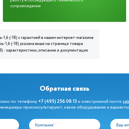
работу и последующего технического
сопровождения
1,6 (-18) с гарантией в нашем интернет-магазине
-1,6 (-18) указана выше на странице товара
8) : характеристики, описание и документация
Обратная связь
можно по телефону
+7 (495) 256 08 13
и электронной почте
sa
енеджеры проконсультируют, какое оборудование и варианты
Компания
*
Ваш em