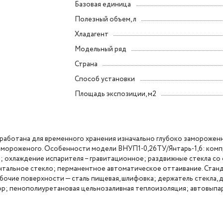
Базовая единица
Полезный объем, л
Хладагент
Модельный ряд
Страна
Способ установки
Площадь экспозиции, м2
азработана для временного хранения изначально глубоко заморожен
в, мороженого. Особенности модели ВНУП1-0,26ТУ/Янтарь-1,6: комп
ы; охлаждение испарителя – гравитационное; раздвижные стекла со
нтальное стекло; перманентное автоматическое оттаивание.
Стан
абочие поверхности — сталь пищевая, шлифовка; держатель стекла, 
р; пенополиуретановая цельнозаливная теплоизоляция; автовыпа