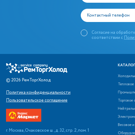
Контактный телефон
Согласие на обработк
соответствии с
Поли
КАТАЛОГ
Холодиль
©
2026
РемТоргХолод
Тепловое
Политика конфиденциальности
Промышле
Пользовательское соглашение
Торговое 
Нейтраль
Электром
Весовое и
г. Москва, Очаковское ш., д. 32, стр. 2, пом. 1
Оборудова