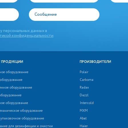
Сообщение
у персональных данных в
тикой конфиденциальности
 ПРОДУКЦИИ
ПРОИЗВОДИТЕЛИ
ное оборудование
Polair
 оборудование
Carboma
нное оборудование
Radax
оборудование
Dazzl
ное оборудование
Intercold
еханическое оборудование
МХМ
 упаковочное оборудование
Abat
ние для дезинфекции и очистки
Haier