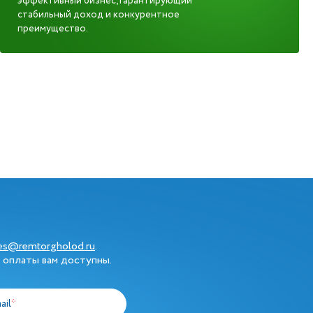
эффективный бизнес, гарантирующий
стабильный доход и конкурентное
преимущество.
les@remtorgholod.ru
.
 оплаты вам доступны.
ail
*