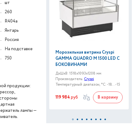
шт
260
R404a
Янтарь
Россия
На подставке
Морозильная витрина Cryspi
750
GAMMA QUADRO M 1500 LED С
БОКОВИНАМИ
ДxШxВ: 1518x1093x1208 мм
Производитель:
Cryspi
Температурный диапазон, °C: -18...-15
ной продукции:
рессор,
119 984
руб
В корзину
 стороны
дартная
держатель лампы —
риватель.