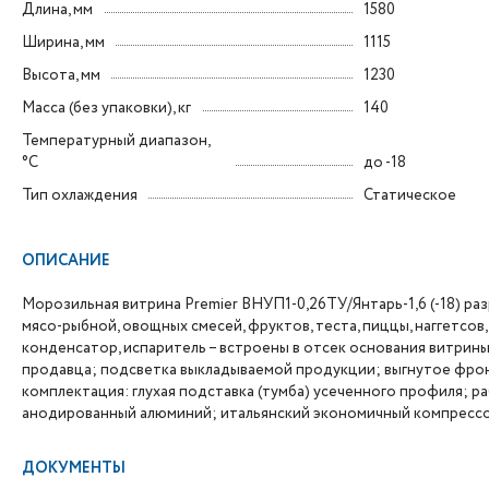
Длина, мм
1580
Ширина, мм
1115
Высота, мм
1230
Масса (без упаковки), кг
140
Температурный диапазон,
°C
до -18
Тип охлаждения
Статическое
ОПИСАНИЕ
Морозильная витрина Premier ВНУП1-0,26ТУ/Янтарь-1,6 (-18) р
мясо-рыбной, овощных смесей, фруктов, теста, пиццы, наггетсо
конденсатор, испаритель – встроены в отсек основания витрин
продавца; подсветка выкладываемой продукции; выгнутое фро
комплектация: глухая подставка (тумба) усеченного профиля; р
анодированный алюминий; итальянский экономичный компрессо
ДОКУМЕНТЫ