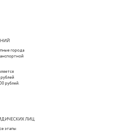
АНИЙ
упные города
транспортной
вляется
 рублей
00 рублей.
ИДИЧЕСКИХ ЛИЦ
се этапы