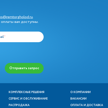
les@remtorgholod.ru
.
 оплаты вам доступны.
ail
*
Отправить запрос
КОМПЛЕКСНЫЕ РЕШЕНИЯ
О КОМПАНИИ
СЕРВИС И ОБСЛУЖИВАНИЕ
ВАКАНСИИ
РАСПРОДАЖА
ОПЛАТА И ДОСТАВКА