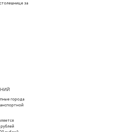
 столешнице за
АНИЙ
упные города
транспортной
вляется
 рублей