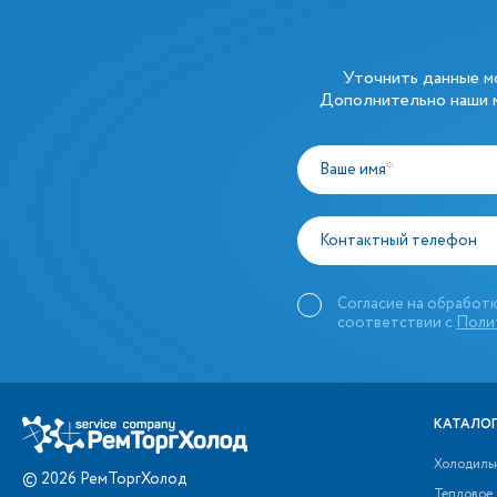
Уточнить данные 
Дополнительно наши м
Ваше имя
*
Контактный телефон
Согласие на обработк
соответствии с
Поли
КАТАЛОГ
Холодиль
©
2026
РемТоргХолод
Тепловое