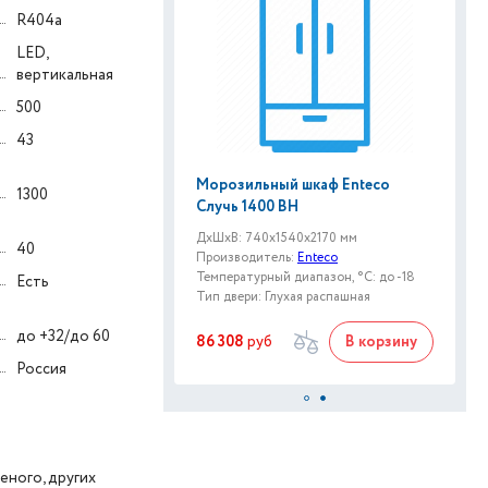
R404a
LED,
вертикальная
500
43
Морозильный шкаф Enteco
1300
Случь 1400 ВН
ДxШxВ: 740x1540x2170 мм
40
Производитель:
Enteco
Температурный диапазон, °C: до -18
Есть
Тип двери: Глухая распашная
до +32/до 60
86 308
руб
В корзину
Россия
еного, других