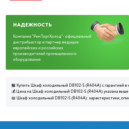
НАДЕЖНОСТЬ
Компания "РемТоргХолод" - официальный
дистрибьютор и партнер ведущих
европейских и российских
производителей промышленного
оборудования
🏪 Купить Шкаф холодильный DB102-S (R404A) с гарантией в
💰 Цена на Шкаф холодильный DB102-S (R404A) указана выше
📖 Шкаф холодильный DB102-S (R404A): характеристики, опи