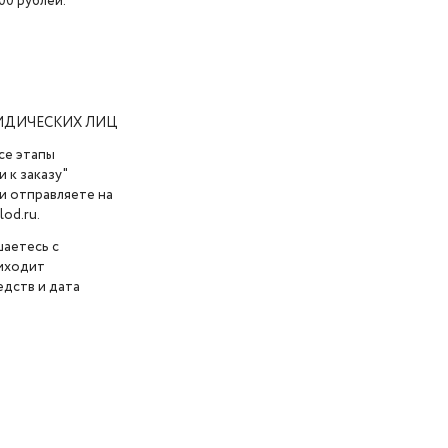
00 рублей.
ИДИЧЕСКИХ ЛИЦ
се этапы
 к заказу"
и отправляете на
od.ru.
шаетесь с
риходит
дств и дата