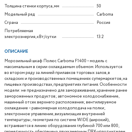
Толщина стенки корпуса, мм
50
Модельный ряд
Carboma
Страна
Россия
Потребляемая
электроэнергия, кВт/сутки
13.2
ОПИСАНИЕ
Морозильный шкаф Полюс Carboma F1400 – модель с
максимальным в серии охлаждаемым объемом. Используется
во втором ряду за линией прилавков торговых залов, в
складских и производственных помещениях супермаркетов, на
пищевых производствах, предприятиях питания. Особенности
модели: не предназначено для замораживания, хранение ранее
замороженных продуктов; автономное холодоснабжение,
машинный отсек верхнего расположения; вентилируемое
охлаждение – равномерная холодоподача на полки;
электронное управление, визуализация внутренней
температуры; геометрия по системе WIDE (широкий),
встраивается в линию оборудования глубиной 700 или 800;
герметичность обеспечена двухкамерным ПВХ-уплотнителем