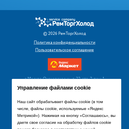
©
2026
РемТоргХолод
Политика конфиденциальности
Пользовательское соглашение
г. Москва, Очаковское ш., д. 32, стр. 2, пом. 1
+7 (495) 256 08 13
Управление файлами cookie
Заказать звонок
Наш сайт обрабатывает файлы cookie (в том
числе, файлы cookie, используемые «Яндекс
sales@remtorgholod.ru
Метрикой»). Нажимая на кнопку «Соглашаюсь», вы
даете свое согласие на обработку файлов cookie