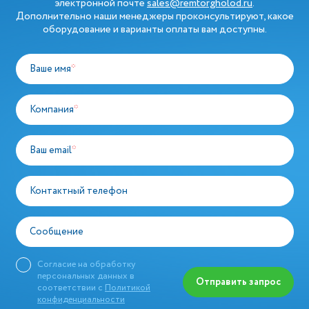
электронной почте
sales@remtorgholod.ru
.
Дополнительно наши менеджеры проконсультируют, какое
оборудование и варианты оплаты вам доступны.
Ваше имя
*
Компания
*
Ваш email
*
Контактный телефон
Сообщение
Согласие на обработку
персональных данных в
Отправить запрос
соответствии с
Политикой
конфиденциальности