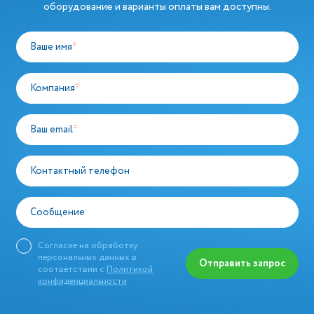
оборудование и варианты оплаты вам доступны.
Ваше имя
*
Компания
*
Ваш email
*
Контактный телефон
Сообщение
Согласие на обработку
персональных данных в
Отправить запрос
соответствии с
Политикой
конфиденциальности