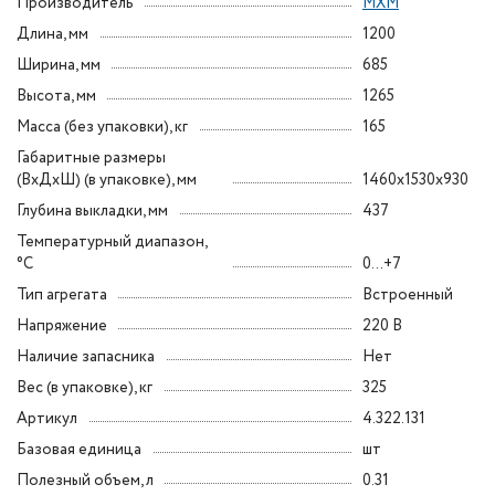
Производитель
МХМ
Длина, мм
1200
Ширина, мм
685
Высота, мм
1265
Масса (без упаковки), кг
165
Габаритные размеры
(ВxДxШ) (в упаковке), мм
1460х1530x930
Глубина выкладки, мм
437
Температурный диапазон,
°C
0...+7
Тип агрегата
Встроенный
Напряжение
220 В
Наличие запасника
Нет
Вес (в упаковке), кг
325
Артикул
4.322.131
Базовая единица
шт
Полезный объем, л
0.31