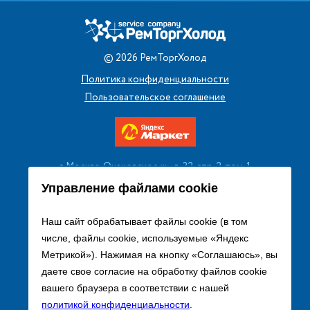
©
2026
РемТоргХолод
Политика конфиденциальности
Пользовательское соглашение
г. Москва, Очаковское ш., д. 32, стр. 2, пом. 1
+7 (495) 256 08 13
Управление файлами cookie
Заказать звонок
Наш сайт обрабатывает файлы cookie (в том
числе, файлы cookie, используемые «Яндекс
sales@remtorgholod.ru
Метрикой»). Нажимая на кнопку «Соглашаюсь», вы
даете свое согласие на обработку файлов cookie
вашего браузера в соответствии с нашей
Разработка и продвижение сайта
политикой конфиденциальности
.