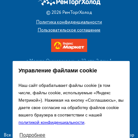
©
2026
РемТоргХолод
Политика конфиденциальности
Пользовательское соглашение
г. Москва, Очаковское ш., д. 32, стр. 2, пом. 1
+7 (495) 256 08 13
Управление файлами cookie
Заказать звонок
Наш сайт обрабатывает файлы cookie (в том
числе, файлы cookie, используемые «Яндекс
sales@remtorgholod.ru
Метрикой»). Нажимая на кнопку «Соглашаюсь», вы
даете свое согласие на обработку файлов cookie
вашего браузера в соответствии с нашей
Разработка и продвижение сайта
политикой конфиденциальности
.
Вся информация на сайте о товарах носит справочный характер
Подробнее