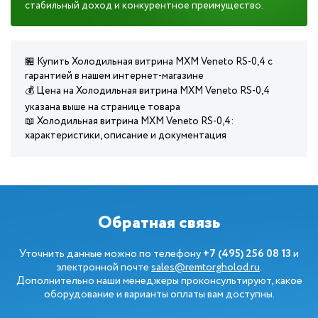
стабильный доход и конкурентное преимущество.
🏪 Купить Холодильная витрина МХМ Veneto RS-0,4 с
гарантией в нашем интернет-магазине
💰 Цена на Холодильная витрина МХМ Veneto RS-0,4
указана выше на странице товара
📖 Холодильная витрина МХМ Veneto RS-0,4:
характеристики, описание и документация
Обратная связь
Уточнить данные можно по телефону
+7 (495) 256 08 13
и
электронной почте
sales@remtorgholod.ru
.
Дополнительно наши менеджеры проконсультируют, какое
оборудование и варианты оплаты вам доступны.