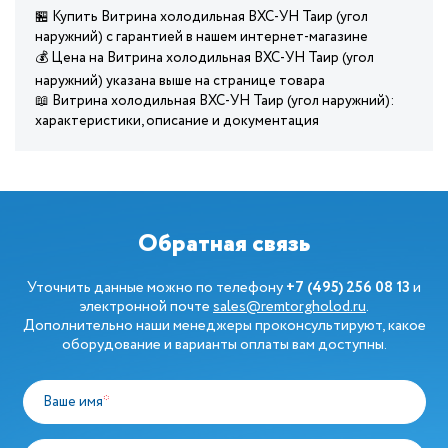
🏪 Купить Витрина холодильная ВХС-УН Таир (угол
наружний) с гарантией в нашем интернет-магазине
💰 Цена на Витрина холодильная ВХС-УН Таир (угол
наружний) указана выше на странице товара
📖 Витрина холодильная ВХС-УН Таир (угол наружний):
характеристики, описание и документация
Обратная связь
Уточнить данные можно по телефону
+7 (495) 256 08 13
и
электронной почте
sales@remtorgholod.ru
.
Дополнительно наши менеджеры проконсультируют, какое
оборудование и варианты оплаты вам доступны.
Ваше имя
*