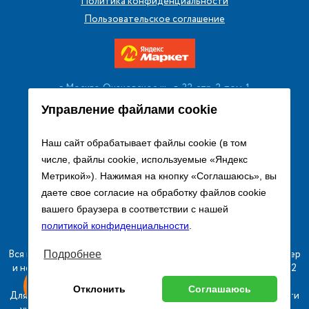
Политика конфиденциальности
Пользовательское соглашение
г. Москва, Очаковское ш., д. 32, стр. 2, пом. 1
+7 (495) 256 08 13
Управление файлами cookie
Заказать звонок
Наш сайт обрабатывает файлы cookie (в том
числе, файлы cookie, используемые «Яндекс
sales@remtorgholod.ru
Метрикой»). Нажимая на кнопку «Соглашаюсь», вы
даете свое согласие на обработку файлов cookie
вашего браузера в соответствии с нашей
Разработка и продвижение сайта
политикой конфиденциальности
.
Вся информация на сайте о товарах носит справочный характер
Подробнее
и не является публичной офертой в соответствии с пунктом 2
ыгодный
Любое
статьи 437 ГК РФ.
Оставь заявку
Отклонить
Соглашаюсь
изинг
оборудование
Для получения подробной информации о наличии и стоимости