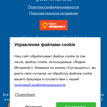
Политика конфиденциальности
Пользовательское соглашение
г. Москва, Очаковское ш., д. 32, стр. 2, пом. 1
+7 (495) 256 08 13
Управление файлами cookie
Заказать звонок
Наш сайт обрабатывает файлы cookie (в том
числе, файлы cookie, используемые «Яндекс
sales@remtorgholod.ru
Метрикой»). Нажимая на кнопку «Соглашаюсь», вы
даете свое согласие на обработку файлов cookie
вашего браузера в соответствии с нашей
Разработка и продвижение сайта
политикой конфиденциальности
.
Вся информация на сайте о товарах носит справочный характер
Подробнее
и не является публичной офертой в соответствии с пунктом 2
ыгодный
Любое
статьи 437 ГК РФ.
Оставь заявку
Отклонить
Соглашаюсь