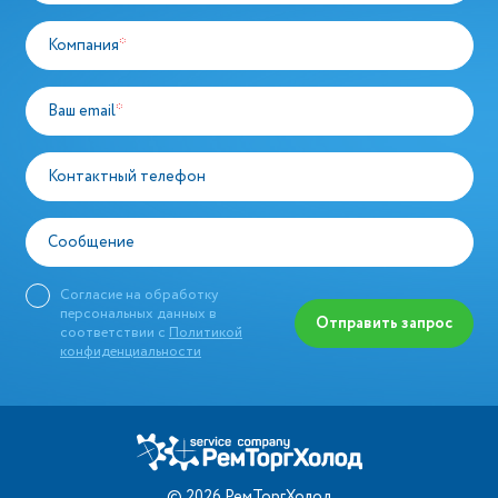
Компания
*
Ваш email
*
Контактный телефон
Сообщение
Согласие на обработку
персональных данных в
Отправить запрос
соответствии с
Политикой
конфиденциальности
©
2026
РемТоргХолод