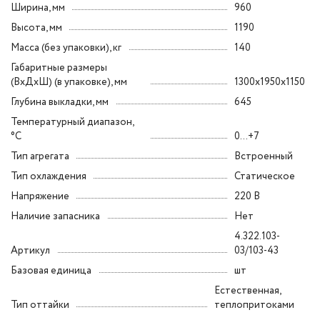
Ширина, мм
960
Высота, мм
1190
Масса (без упаковки), кг
140
Габаритные размеры
(ВxДxШ) (в упаковке), мм
1300x1950x1150
Глубина выкладки, мм
645
Температурный диапазон,
°C
0...+7
Тип агрегата
Встроенный
Тип охлаждения
Статическое
Напряжение
220 В
Наличие запасника
Нет
4.322.103-
Артикул
03/103-43
Базовая единица
шт
Естественная,
Тип оттайки
теплопритоками