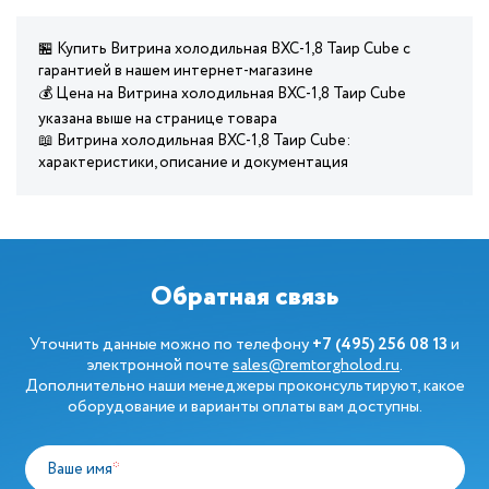
🏪 Купить Витрина холодильная ВХС-1,8 Таир Cube с
гарантией в нашем интернет-магазине
💰 Цена на Витрина холодильная ВХС-1,8 Таир Cube
указана выше на странице товара
📖 Витрина холодильная ВХС-1,8 Таир Cube:
характеристики, описание и документация
Обратная связь
Уточнить данные можно по телефону
+7 (495) 256 08 13
и
электронной почте
sales@remtorgholod.ru
.
Дополнительно наши менеджеры проконсультируют, какое
оборудование и варианты оплаты вам доступны.
Ваше имя
*