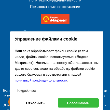
Политика конфиденциальности
Пользовательское соглашение
г. Москва, Очаковское ш., д. 32, стр. 2, пом. 1
+7 (495) 256 08 13
Управление файлами cookie
Заказать звонок
Наш сайт обрабатывает файлы cookie (в том
числе, файлы cookie, используемые «Яндекс
sales@remtorgholod.ru
Метрикой»). Нажимая на кнопку «Соглашаюсь», вы
даете свое согласие на обработку файлов cookie
вашего браузера в соответствии с нашей
Разработка и продвижение сайта
политикой конфиденциальности
.
Вся информация на сайте о товарах носит справочный характер
Подробнее
и не является публичной офертой в соответствии с пунктом 2
ыгодный
Любое
статьи 437 ГК РФ.
Оставь заявку
Отклонить
Соглашаюсь
изинг
оборудование
Для получения подробной информации о наличии и стоимости