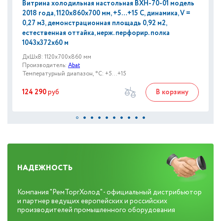
Витрина холодильная настольная ВХН-70-01 модель
2018 года, 1120х860х700 мм, +5…+15 С, динамика, V =
0,27 м3, демонстрационная площадь 0,92 м2,
естественная оттайка, нерж. перфорир. полка
1043х372х60 м
ДxШxВ: 1120x700x860 мм
Производитель:
Abat
Температурный диапазон, °C: +5...+15
124 290
руб
В корзину
НАДЕЖНОСТЬ
Компания "РемТоргХолод" - официальный дистрибьютор
и партнер ведущих европейских и российских
производителей промышленного оборудования