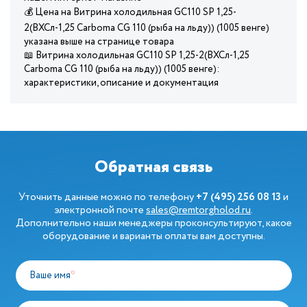
💰 Цена на Витрина холодильная GC110 SP 1,25-
2(ВХСл-1,25 Carboma CG 110 (рыба на льду)) (1005 венге)
указана выше на странице товара
📖 Витрина холодильная GC110 SP 1,25-2(ВХСл-1,25
Carboma CG 110 (рыба на льду)) (1005 венге):
характеристики, описание и документация
Обратная связь
Уточнить данные можно по телефону
+7 (495) 256 08 13
и
электронной почте
sales@remtorgholod.ru
.
Дополнительно наши менеджеры проконсультируют, какое
оборудование и варианты оплаты вам доступны.
Ваше имя
*