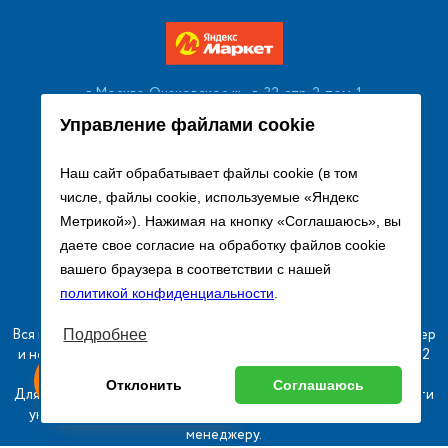
г. Москва, Очаковское ш., д. 32, стр. 2, пом. 1
+7 (495) 256 08 13
Управление файлами cookie
Заказать звонок
Наш сайт обрабатывает файлы cookie (в том
числе, файлы cookie, используемые «Яндекс
sales@remtorgholod.ru
Метрикой»). Нажимая на кнопку «Соглашаюсь», вы
даете свое согласие на обработку файлов cookie
вашего браузера в соответствии с нашей
Разработка и продвижение сайта
политикой конфиденциальности
.
Вся информация на сайте о товарах носит справочный характер
Подробнее
и не является публичной офертой в соответствии с пунктом 2
ыгодный
Любое
статьи 437 ГК РФ.
Оставь заявку
Отклонить
Соглашаюсь
изинг
оборудование
Для получения подробной информации о наличии и стоимости
указанных товаров и (или) услуг, пожалуйста, обращайтесь к
менеджеру.