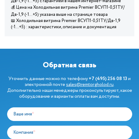
Дв-1,9 (-1…+5) с гарантией в нашем интернет-магазине
💰 Цена на Холодильная витрина Premier ВСУП1-0,51ТУ/
Дв-1,9 (-1…+5) указана выше на странице товара
📖 Холодильная витрина Premier ВСУП1-0,51ТУ/Дв-1,9
(-1…+5) : характеристики, описание и документация
Обратная связь
Уточнить данные можно по телефону
+7 (495) 256 08 13
и
электронной почте
sales@remtorgholod.ru
.
Дополнительно наши менеджеры проконсультируют, какое
оборудование и варианты оплаты вам доступны.
Ваше имя
*
Компания
*