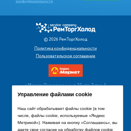
конфиденциальности
©
2026
РемТоргХолод
Политика конфиденциальности
Пользовательское соглашение
г. Москва, Очаковское ш., д. 32, стр. 2, пом. 1
+7 (495) 256 08 13
Управление файлами cookie
Заказать звонок
Наш сайт обрабатывает файлы cookie (в том
числе, файлы cookie, используемые «Яндекс
sales@remtorgholod.ru
Метрикой»). Нажимая на кнопку «Соглашаюсь», вы
даете свое согласие на обработку файлов cookie