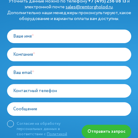
Уточнить данные можно по телефону
+7 (495) 256 08 13
и
электронной почте
sales@remtorgholod.ru
.
Дополнительно наши менеджеры проконсультируют, какое
оборудование и варианты оплаты вам доступны.
Ваше имя
*
Компания
*
Ваш email
*
Контактный телефон
Сообщение
Согласие на обработку
персональных данных в
Отправить запрос
соответствии с
Политикой