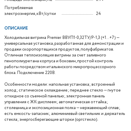
Потребляемая
электроэнергия, кВт/сутки
24
ОПИСАНИЕ
Холодильная витрина Premier ВВУП1-0,32ТУ/Р-1,3 (+1…+7) —
универсальная установка, разработанная для демонстрации и
продажи скоропортящихся продуктов, полуфабрикатов.
Отличная теплоизоляция витрины за счет заливного
пенополиуретана корпуса и боковин, простой контроль
работы посредством итальянского микропроцессорного
блока. Подключение 220В.
Особенности модели: напольная установка; встроенный
холод; статическое охлаждение; переднее стекло — гнутое
откидное со съемной панелью; электронная панель
управления с ЖК-дисплеем; автоматическая оттайка;
столешница и экспозиционная полка — нержавеющий сплав;
есть емкость-запасник; алюминиевый светильник и держатель
стекла; энергосберегающие шторки (оргстекло).