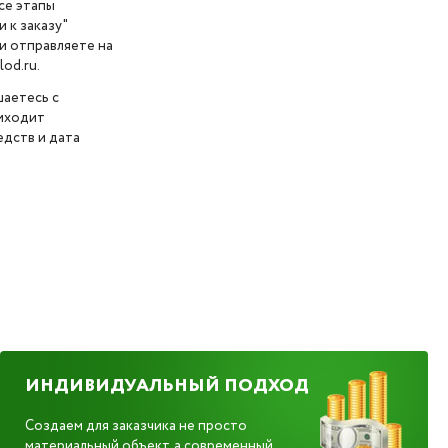
се этапы
 к заказу"
и отправляете на
od.ru.
шаетесь с
риходит
дств и дата
ИНДИВИДУАЛЬНЫЙ ПОДХОД
Создаем для заказчика не просто
материальный объект, а современный