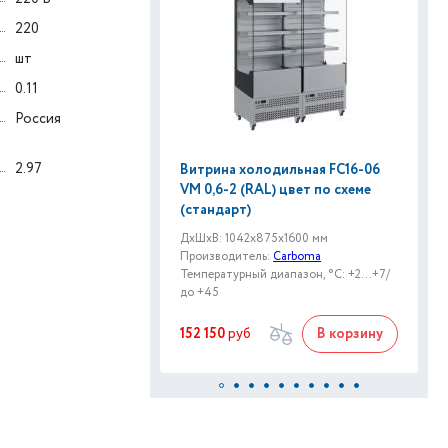
220
шт
0.11
Россия
2.97
Витрина холодильная FC16-06
VM 0,6-2 (RAL) цвет по схеме
(стандарт)
ДxШxВ: 1042x875x1600 мм
Производитель:
Carboma
Температурный диапазон, °C: +2...+7/
до +45
152 150
руб
В корзину