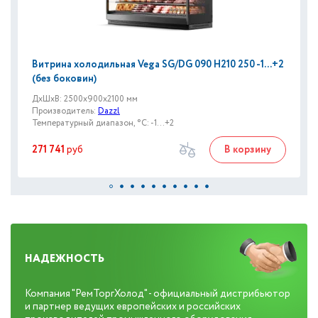
Витрина холодильная Vega SG/DG 090 H210 250 -1...+2
(без боковин)
ДxШxВ: 2500x900x2100 мм
Производитель:
Dazzl
Температурный диапазон, °C: -1...+2
271 741
руб
В корзину
НАДЕЖНОСТЬ
Компания "РемТоргХолод" - официальный дистрибьютор
и партнер ведущих европейских и российских