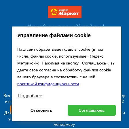
г. Москва, Очаковское ш., д. 32, стр. 2, пом. 1
+7 (495) 256 08 13
Управление файлами cookie
Заказать звонок
Наш сайт обрабатывает файлы cookie (в том
числе, файлы cookie, используемые «Яндекс
sales@remtorgholod.ru
Метрикой»). Нажимая на кнопку «Соглашаюсь», вы
даете свое согласие на обработку файлов cookie
вашего браузера в соответствии с нашей
Разработка и продвижение сайта
политикой конфиденциальности
.
Вся информация на сайте о товарах носит справочный характер
Подробнее
и не является публичной офертой в соответствии с пунктом 2
ыгодный
Любое
статьи 437 ГК РФ.
Оставь заявку
Отклонить
Соглашаюсь
изинг
оборудование
Для получения подробной информации о наличии и стоимости
указанных товаров и (или) услуг, пожалуйста, обращайтесь к
менеджеру.