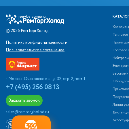
КАТАЛОГ
Холодиль
©
2026
РемТоргХолод
Тепловое
Политика конфиденциальности
Промышле
Пользовательское соглашение
Торговое 
Нейтраль
Электром
Весовое и
г. Москва, Очаковское ш., д. 32, стр. 2, пом. 1
Оборудова
+7 (495) 256 08 13
Прачечно
Посудомо
Заказать звонок
Линии раз
sales@remtorgholod.ru
Дистанци
Аксессуар