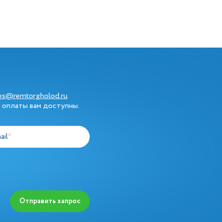
les@remtorgholod.ru
.
 оплаты вам доступны.
ail
*
Отправить запрос