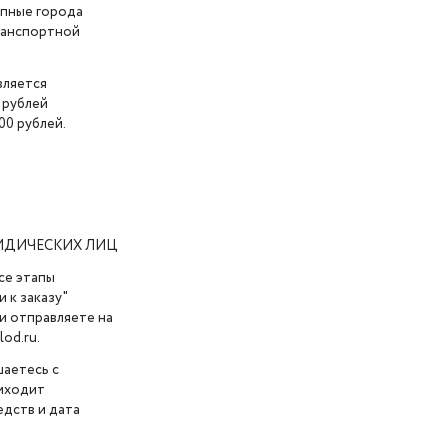
упные города
транспортной
вляется
 рублей
00 рублей.
ИДИЧЕСКИХ ЛИЦ
се этапы
 к заказу"
и отправляете на
od.ru.
шаетесь с
риходит
дств и дата