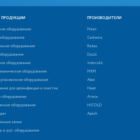
 ПРОДУКЦИИ
ПРОИЗВОДИТЕЛИ
ное оборудование
Polair
 оборудование
Carboma
нное оборудование
Radax
оборудование
Dazzl
ное оборудование
Intercold
еханическое оборудование
МХМ
 упаковочное оборудование
Abat
ние для дезинфекции и очистки
Haier
е оборудование
Атеси
ечное оборудование
HICOLD
дач
Apach
онные замки
ы и доп. оборудование