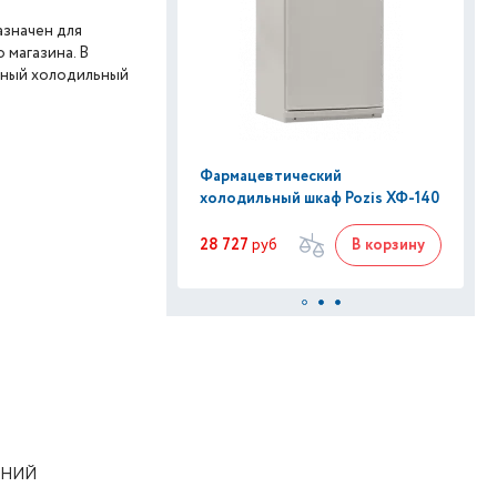
значен для
 магазина.
В
вный холодильный
Фармацевтический
холодильный шкаф Pozis ХФ-140
28 727
руб
В корзину
АНИЙ