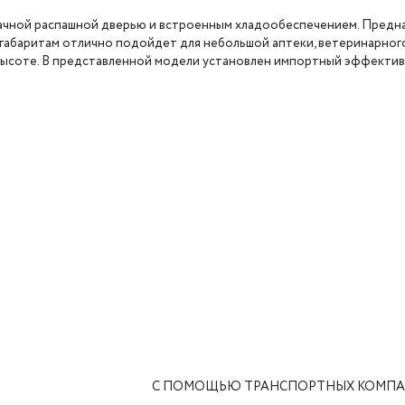
чной распашной дверью и встроенным хладообеспечением. Предна
 габаритам отлично подойдет для небольшой аптеки, ветеринарного
 высоте. В представленной модели установлен импортный эффекти
С ПОМОЩЬЮ ТРАНСПОРТНЫХ КОМП