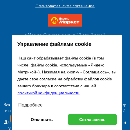
Пользовательское соглашение
г. Москва, Очаковское ш., д. 32, стр. 2, пом. 1
+7 (495) 256 08 13
Управление файлами cookie
Заказать звонок
Наш сайт обрабатывает файлы cookie (в том
числе, файлы cookie, используемые «Яндекс
sales@remtorgholod.ru
Метрикой»). Нажимая на кнопку «Соглашаюсь», вы
даете свое согласие на обработку файлов cookie
вашего браузера в соответствии с нашей
Разработка и продвижение сайта
политикой конфиденциальности
.
Вся информация на сайте о товарах носит справочный характер
Подробнее
и не является публичной офертой в соответствии с пунктом 2
ыгодный
Любое
статьи 437 ГК РФ.
Оставь заявку
Отклонить
Соглашаюсь
изинг
оборудование
Для получения подробной информации о наличии и стоимости
указанных товаров и (или) услуг, пожалуйста, обращайтесь к