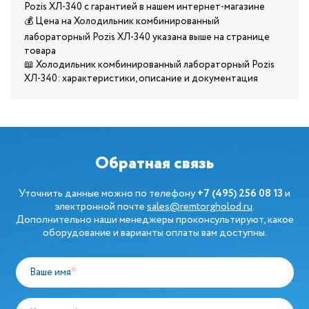
Pozis ХЛ-340 с гарантией в нашем интернет-магазине
💰 Цена на Холодильник комбинированный
лабораторный Pozis ХЛ-340 указана выше на странице
товара
📖 Холодильник комбинированный лабораторный Pozis
ХЛ-340: характеристики, описание и документация
Обратная связь
Уточнить данные можно по телефону
+7 (495) 256 08 13
и
электронной почте
sales@remtorgholod.ru
.
Дополнительно наши менеджеры проконсультируют, какое
оборудование и варианты оплаты вам доступны.
Ваше имя
*