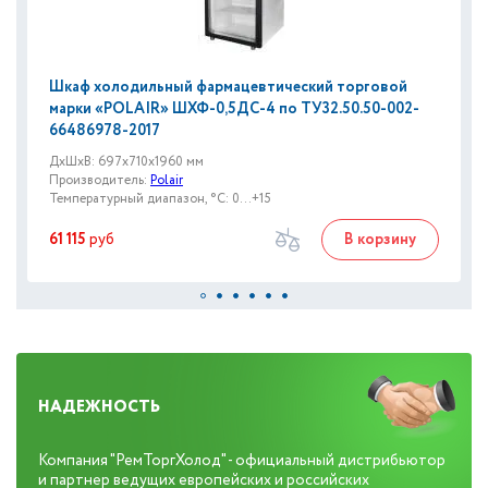
Шкаф холодильный фармацевтический торговой
марки «POLAIR» ШХФ-0,5ДС-4 по ТУ32.50.50-002-
66486978-2017
ДxШxВ: 697x710x1960 мм
Производитель:
Polair
Температурный диапазон, °C: 0…+15
61 115
руб
В корзину
НАДЕЖНОСТЬ
Компания "РемТоргХолод" - официальный дистрибьютор
и партнер ведущих европейских и российских