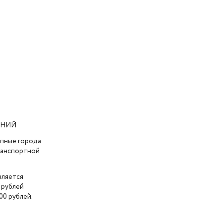
АНИЙ
упные города
транспортной
вляется
 рублей
00 рублей.