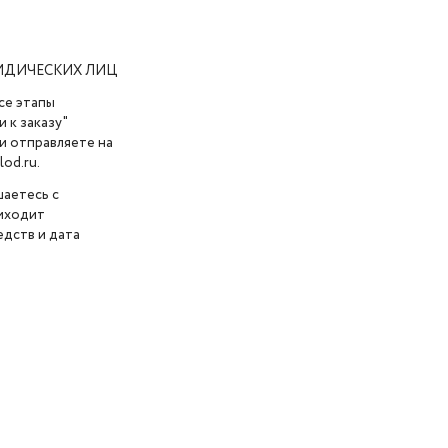
ИДИЧЕСКИХ ЛИЦ
се этапы
 к заказу"
и отправляете на
od.ru.
шаетесь с
риходит
дств и дата