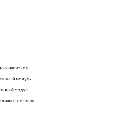
ных напитков
стенный модуль
стенный модуль
одильных столов