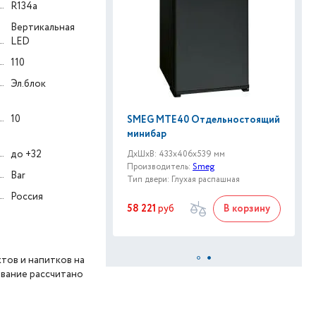
R134a
Вертикальная
LED
110
Эл.блок
10
SMEG MTE40 Отдельностоящий
минибар
до +32
ДxШxВ: 433x406x539 мм
Производитель:
Smeg
Bar
Тип двери: Глухая распашная
Россия
58 221
руб
В корзину
тов и напитков на
ование рассчитано