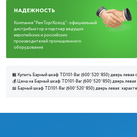
НАДЕЖНОСТЬ
Компания "РемТоргХолод" - официальный
дистрибьютор и партнер ведущих
европейских и российских
производителей промышленного
оборудования
🏪 Купить Барный шкаф TD101-Bar (600*520*850) дверь левая 
💰 Цена на Барный шкаф TD101-Bar (600*520*850) дверь левая
📖 Барный шкаф TD101-Bar (600*520*850) дверь левая: харак