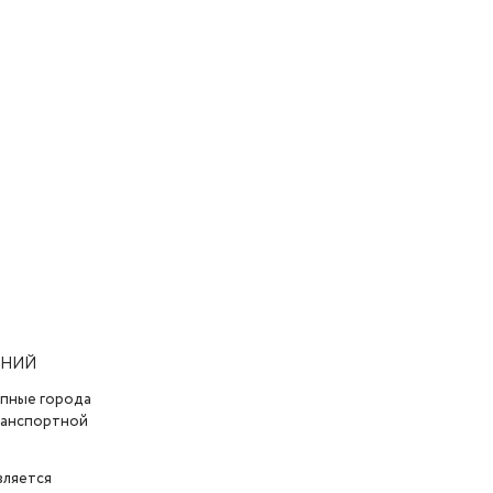
АНИЙ
упные города
транспортной
вляется