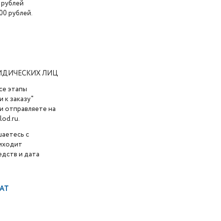
 рублей
00 рублей.
ИДИЧЕСКИХ ЛИЦ
се этапы
 к заказу"
и отправляете на
od.ru.
шаетесь с
риходит
дств и дата
AT