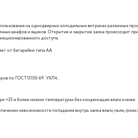
спользования на однодверных холодильных витринах различных про
личных шкафов и ящиков. Открытие и закрытие замка происходит пр
анкционированного доступа.
ает от батарейки типа АА
ров по ГОСТ15150-69: УХЛ4;
и +25 и более низких температурах без конденсации влаги и инея.
ечении невозможности попадания внутрь замка влаги, пыли, грязи и