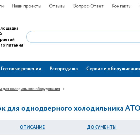
ти
Наши проекты
Отзывы
Вопрос-Ответ
Контакты
площадка
й
приятий
го питания
Готовые решения
Распродажа
Сервис и обслуживани
и для холодильного оборудования
ок для однодверного холодильника АТО
ОПИСАНИЕ
ДОКУМЕНТЫ