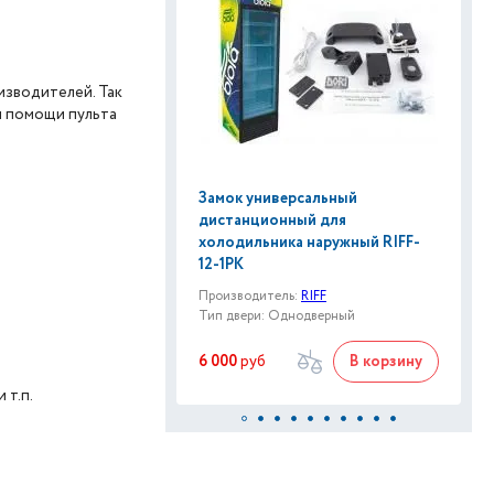
изводителей. Так
и помощи пульта
Замок универсальный
дистанционный для
холодильника наружный RIFF-
12-1РК
Производитель:
RIFF
Тип двери: Однодверный
6 000
руб
В корзину
 т.п.